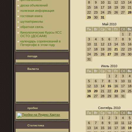
8
9
10
11
12
13
14
доска объявлений
15
16
17
18
19
20
21
полезная информация
22
23
24
25
26
27
28
гостевая книга
29
30
31
шутки/приколы
Май 2010
обратная связь
Пн
Вт
Ср
Чт
Пт
Сб
Вс
Кинологические Курсы КСС
1
2
ОСТО (ДОСААФ)
3
4
5
6
7
8
9
календарь соревнований в
10
11
12
13
14
15
16
Петергофе в этом году
17
18
19
20
21
22
23
24
25
26
27
28
29
30
погода
31
Июль 2010
Валюта
Пн
Вт
Ср
Чт
Пт
Сб
Вс
1
2
3
4
5
6
7
8
9
10
11
12
13
14
15
16
17
18
19
20
21
22
23
24
25
26
27
28
29
30
31
Сентябрь 2010
пробки
Пн
Вт
Ср
Чт
Пт
Сб
Вс
1
2
3
4
5
6
7
8
9
10
11
12
Статистика
13
14
15
16
17
18
19