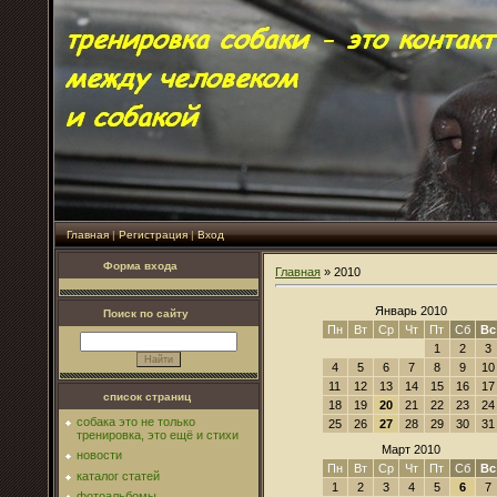
Главная
|
Регистрация
|
Вход
Форма входа
Главная
»
2010
Январь 2010
Поиск по сайту
Пн
Вт
Ср
Чт
Пт
Сб
Вс
1
2
3
4
5
6
7
8
9
10
11
12
13
14
15
16
17
список страниц
18
19
20
21
22
23
24
собака это не только
25
26
27
28
29
30
31
тренировка, это ещё и стихи
Март 2010
новости
Пн
Вт
Ср
Чт
Пт
Сб
Вс
каталог статей
1
2
3
4
5
6
7
фотоальбомы